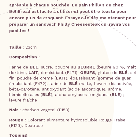
agréable à chaque bouchée. Le pain Philly’s de chez
DeliBread est facile à utiliser et peut être toasté pour
encore plus de croquant. Essayez-le dès maintenant pour
préparer un sandwich Philly Cheesesteak qui ravira vos
papilles !
Taille
:
23cm
Composition
:
Farine de
BLÉ
, sucre, poudre au
BEURRE
(beurre 90 %, malt
dextrine,
LAIT
, émulsifiant (E471),
OEUFS
, gluten de
BLÉ
, sel
fin, poudre de crème (
LAIT
), épaississant (gomme de guar,
émulsifiant (E472), farine de
BLÉ
malté, Levure désactivée,
bêta-carotène, antioxydant (acide ascorbique), arôme,
hémicellulases (
BLÉ
), alpha amylases fongiques (
BLÉ
) ;
levure fraîche
Noir
: charbon végétal (E153)
Rouge
: Colorant alimentaire hydrosoluble Rouge Fraise
(E129), Dextrose
Topping
: