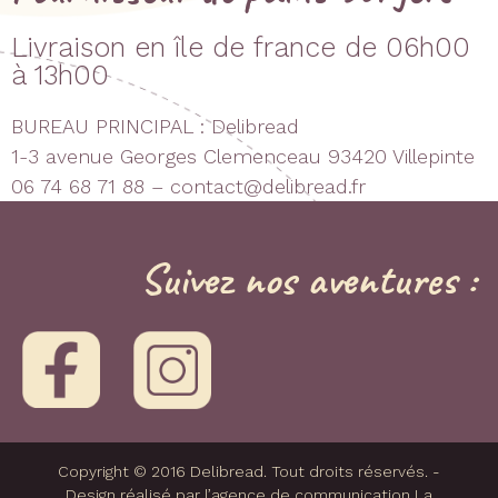
Livraison en île de france de 06h00
à 13h00
BUREAU PRINCIPAL : Delibread
1-3 avenue Georges Clemenceau 93420 Villepinte
06 74 68 71 88 – contact@delibread.fr
Suivez nos aventures :
Copyright © 2016 Delibread. Tout droits réservés. -
Design réalisé par l’agence de communication La