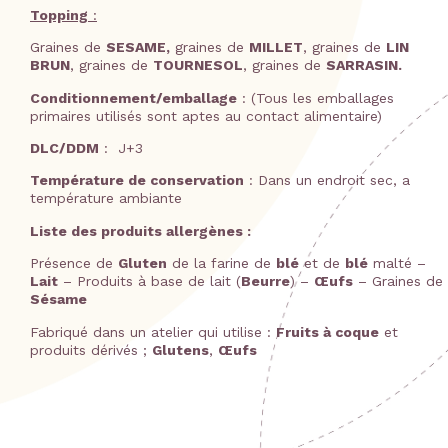
Topping
:
Graines de
SESAME,
graines de
MILLET
, graines de
LIN
BRUN
, graines de
TOURNESOL
, graines de
SARRASIN.
Conditionnement/emballage
: (Tous les emballages
primaires utilisés sont aptes au contact alimentaire)
DLC/DDM
: J+3
Température de conservation
: Dans un endroit sec, a
température ambiante
Liste des produits allergènes :
Présence de
Gluten
de la farine de
blé
et de
blé
malté –
Lait
– Produits à base de lait (
Beurre
) –
Œufs
– Graines de
Sésame
Fabriqué dans un atelier qui utilise :
Fruits à coque
et
produits dérivés ;
Glutens
,
Œufs