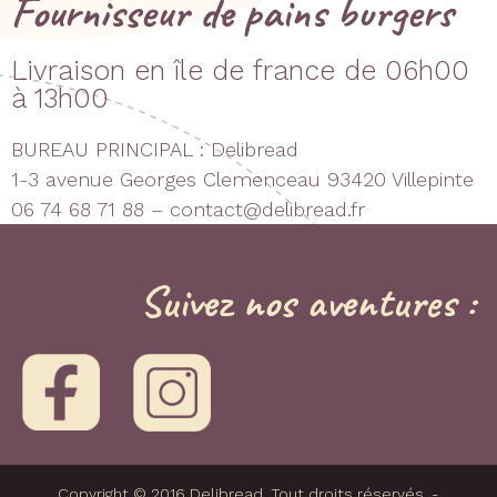
Fournisseur de pains burgers
Livraison en île de france de 06h00
à 13h00
BUREAU PRINCIPAL : Delibread
1-3 avenue Georges Clemenceau 93420 Villepinte
06 74 68 71 88 – contact@delibread.fr
Suivez nos aventures :
Copyright © 2016 Delibread. Tout droits réservés. -