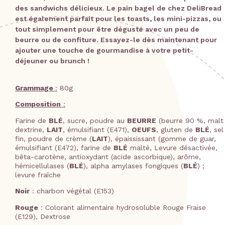
des sandwichs délicieux. Le pain bagel de chez DeliBread
est également parfait pour les toasts, les mini-pizzas, ou
tout simplement pour être dégusté avec un peu de
beurre ou de confiture. Essayez-le dès maintenant pour
ajouter une touche de gourmandise à votre petit-
déjeuner ou brunch !
Grammage
:
80g
Composition
:
Farine de
BLÉ
, sucre, poudre au
BEURRE
(beurre 90 %, malt
dextrine,
LAIT
, émulsifiant (E471),
OEUFS
, gluten de
BLÉ
, sel
fin, poudre de crème (
LAIT
), épaississant (gomme de guar,
émulsifiant (E472), farine de
BLÉ
malté, Levure désactivée,
bêta-carotène, antioxydant (acide ascorbique), arôme,
hémicellulases (
BLÉ
), alpha amylases fongiques (
BLÉ
) ;
levure fraîche
Noir
: charbon végétal (E153)
Rouge
: Colorant alimentaire hydrosoluble Rouge Fraise
(E129), Dextrose