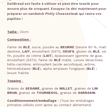
DeliBread est facile à utiliser et peut être toasté pour
encore plus de croquant. Essayez-le dès maintenant pour
préparer un sandwich Philly Cheesesteak qui ravira vos
papilles !
Taille
:
23cm
Composition
:
Farine de
BLÉ
, sucre, poudre au
BEURRE
(beurre 90 %, malt
dextrine,
LAIT
, émulsifiant (E471),
OEUFS
, gluten de
BLÉ
, sel
fin, poudre de crème (
LAIT
), épaississant (gomme de guar,
émulsifiant (E472), farine de
BLÉ
malté, Levure désactivée,
bêta-carotène, antioxydant (acide ascorbique), arôme,
hémicellulases (
BLÉ
), alpha amylases fongiques (
BLÉ
) ;
levure fraîche
Topping
:
Graines de
SESAME,
graines de
MILLET
, graines de
LIN
BRUN
, graines de
TOURNESOL
, graines de
SARRASIN.
Conditionnement/emballage
: (Tous les emballages
primaires utilisés sont aptes au contact alimentaire)