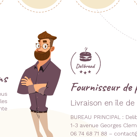
ns
Fournisseur de 
ous
les
Livraison en île d
nte
BUREAU PRINCIPAL : Deli
1-3 avenue Georges Cleme
06 74 68 71 88 – contact@