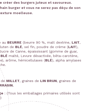
de créer des burgers juteux et savoureux.
hain burger et vous ne serez pas déçu de son
texture moelleuse.
re au
BEURRE
(beurre 90 %, malt dextrine,
LAIT
,
gluten de
BLÉ
, sel fin, poudre de crème (
LAIT
),
Sucre de Canne, épaississant (gomme de guar,
e
BLÉ
malté, Levure désactivée, bêta-carotène,
e), arôme, hémicellulases (
BLÉ
), alpha amylases
che.
s de
MILLET
, graines de
LIN BRUN
, graines de
RRASIN.
ge
: (Tous les emballages primaires utilisés sont
)