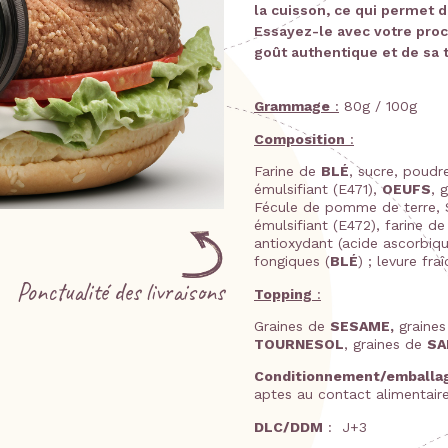
la cuisson, ce qui permet 
Essayez-le avec votre proc
goût authentique et de sa 
Grammage
:
80g / 100g
Composition
:
Farine de
BLÉ
, sucre, poud
émulsifiant (E471),
OEUFS
, 
Fécule de pomme de terre, 
émulsifiant (E472), farine d
antioxydant (acide ascorbiqu
fongiques (
BLÉ
) ; levure fraî
Ponctualité des livraisons
Topping
:
Graines de
SESAME,
graine
TOURNESOL
, graines de
SA
Conditionnement/emballa
aptes au contact alimentaire
DLC/DDM
: J+3