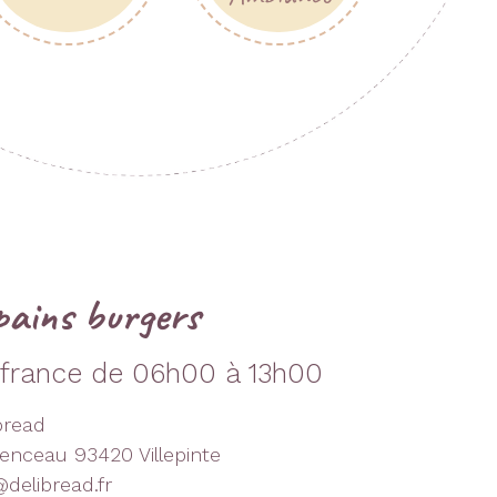
pains burgers
e france de 06h00 à 13h00
bread
nceau 93420 Villepinte
delibread.fr