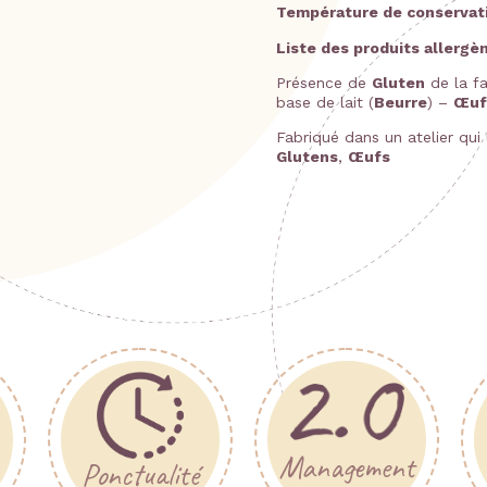
Température de conservat
Liste des produits allergèn
Présence de
Gluten
de la f
base de lait (
Beurre
) –
Œuf
Fabriqué dans un atelier qui 
Glutens
,
Œufs
Management
Ponctualité