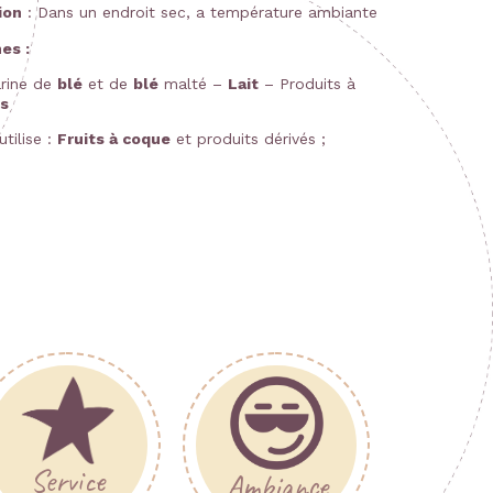
ion
: Dans un endroit sec, a température ambiante
es :
arine de
blé
et de
blé
malté –
Lait
– Produits à
s
utilise :
Fruits à coque
et produits dérivés ;
Service
Ambiance