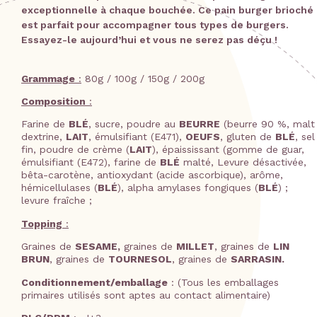
exceptionnelle à chaque bouchée. Ce pain burger brioché
est parfait pour accompagner tous types de burgers.
Essayez-le aujourd’hui et vous ne serez pas déçu !
Grammage
:
80g / 100g / 150g / 200g
Composition
:
Farine de
BLÉ
, sucre, poudre au
BEURRE
(beurre 90 %, malt
dextrine,
LAIT
, émulsifiant (E471),
OEUFS
, gluten de
BLÉ
, sel
fin, poudre de crème (
LAIT
), épaississant (gomme de guar,
émulsifiant (E472), farine de
BLÉ
malté, Levure désactivée,
bêta-carotène, antioxydant (acide ascorbique), arôme,
hémicellulases (
BLÉ
), alpha amylases fongiques (
BLÉ
) ;
levure fraîche ;
Topping
:
Graines de
SESAME,
graines de
MILLET
, graines de
LIN
BRUN
, graines de
TOURNESOL
, graines de
SARRASIN.
Conditionnement/emballage
: (Tous les emballages
primaires utilisés sont aptes au contact alimentaire)